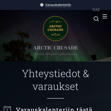
Varauskalenteriin
HAE
ARCTIC CRUSADE
Premium elämyksiä Lapin erämaassa
Yhteystiedot &
varaukset
Varauskalenteriin tästä